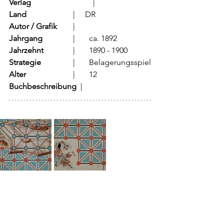
Verlag
			  |     
Land
			  |     DR
Autor / Grafik
	  |     
Jahrgang
		  |	ca. 1892
Jahrzehnt
		  |	1890 - 1900
Strategie
		  |	Belagerungsspiel
Alter
			  |	12
Buchbeschreibung  
|	