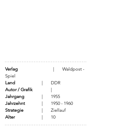
Verlag
			  |	Waldpost - 
Spiel
Land
			  |	DDR
Autor / Grafik
	          |	
Jahrgang
		  |	1955
Jahrzehnt
		  |	1950 - 1960
Strategie
		  |	Ziellauf	
Alter
			  |	10