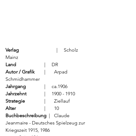
Verlag
			  |     Scholz 
Mainz
Land
			  |     DR
Autor / Grafik
	  |	Arpad 
Schmidhammer
Jahrgang
		  |     ca.1906
Jahrzehnt
		  |     1900 - 1910
Strategie
		  |	Ziellauf
Alter
			  |	10
Buchbeschreibung  
|	Claude 
Jeanmaire - Deutsches Spielzeug zur 
Kriegszeit 1915, 1986                                  