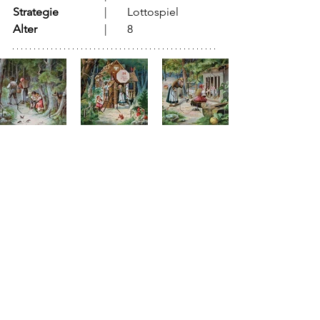
Strategie
		  |	Lottospiel
Alter
			  |	8