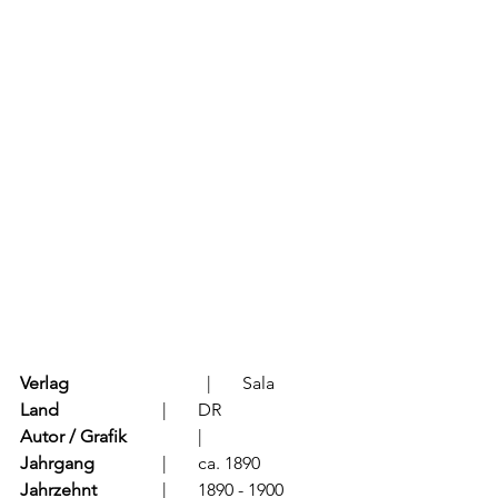
Verlag
			  |	Sala
Land
			  |	DR
Autor / Grafik
	          |	
Jahrgang
		  |	ca. 1890
Jahrzehnt
		  |	1890 - 1900