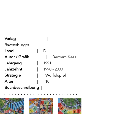
Verlag
			  |     
Ravensburger
Land
			  |     D 
Autor / Grafik
	           |     Bertram Kaes
Jahrgang
		  |     1991
Jahrzehnt
		  |     1990 - 2000
Strategie
		  |	Würfelspiel
Alter
			  |	10
Buchbeschreibung  
|	        