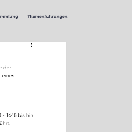
Sammlung
Themenführungen
e der 
 eines 
- 1648 bis hin 
ührt.