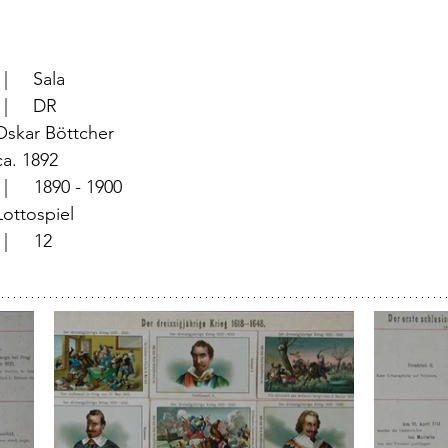
		  |     Sala
		  |     DR 
   Oskar Böttcher
	  |	ca. 1892
		  |	1890 - 1900
	  |	Lottospiel
			  |	12
|	