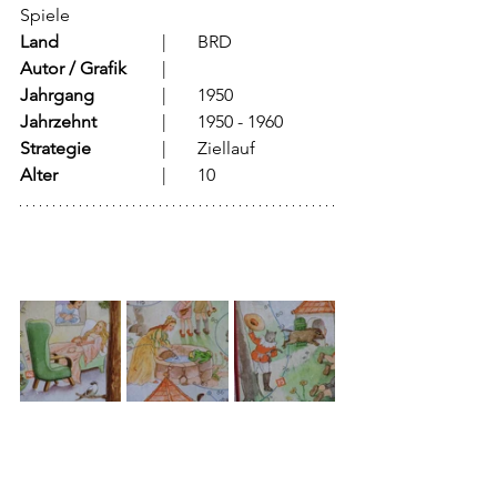
Spiele
Land
			  |	BRD
Autor / Grafik
	  |		
Jahrgang
		  |	1950
Jahrzehnt
		  |	1950 - 1960
Strategie
		  |	Ziellauf	
Alter
			  |	10