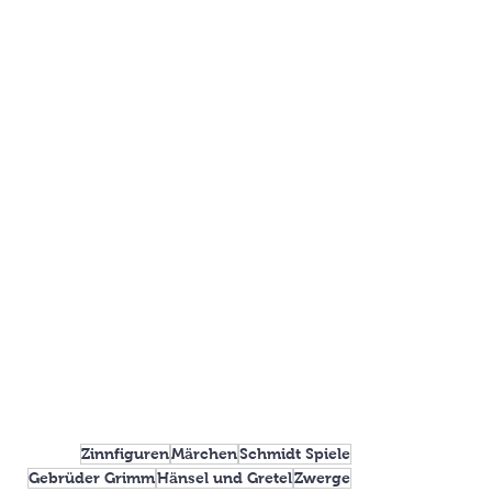
Zinnfiguren
Märchen
Schmidt Spiele
Gebrüder Grimm
Hänsel und Gretel
Zwerge