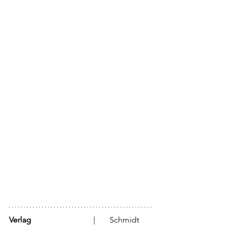
Verlag
			  |	Schmidt 