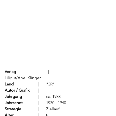
Verlag
			  |	
Liliput/Abel Klinger
Land
			  |	"3R"
Autor / Grafik
	  |	
Jahrgang
		  |	ca. 1938
Jahrzehnt
		  |	1930 - 1940
Strategie
		  |	Ziellauf
Alter
			  |	8