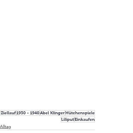
Ziellauf
1930 - 1940
Abel Klinger
Hütchenspiele
Liliput
Einkaufen
Alltag