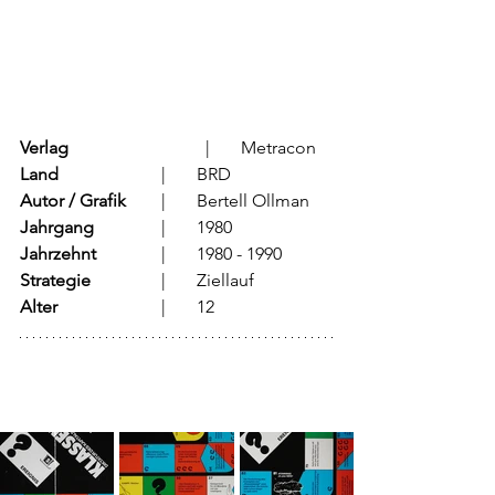
Verlag
			  |	Metracon
Land
			  |	BRD
Autor / Grafik
	  |	Bertell Ollman
Jahrgang
		  |	1980
Jahrzehnt
		  |	1980 - 1990
Strategie
		  |	Ziellauf
Alter
			  |	12