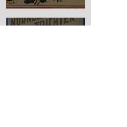
Auf der Wanderschaft
Nürnberger Trichter - HA
DE Spiele