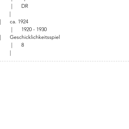
		                 |	DR
                  |	
	                 |	ca. 1924
	                 |	1920 - 1930
	                 |	Geschicklichkeitsspiel
		                 |	8
          |	