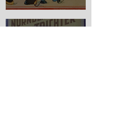
Auf der Wanderschaft
Nürnberger Trichter - HA
DE Spiele