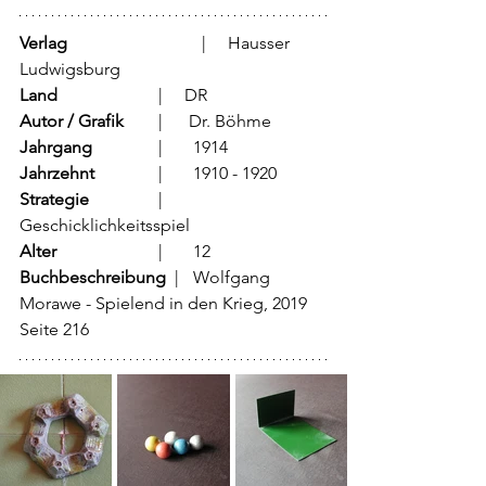
Verlag
			  |     Hausser 
Ludwigsburg
Land
			  |     DR 
Autor / Grafik
	  |      Dr. Böhme
Jahrgang
		  |	1914
Jahrzehnt
		  |	1910 - 1920
Strategie
		  |	
Geschicklichkeitsspiel
Alter
			  |	12
Buchbeschreibung  
|	Wolfgang 
Morawe - Spielend in den Krieg, 2019 
Seite 216