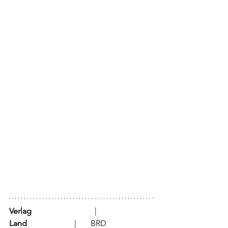
Verlag
			  |	
Land
			  |	BRD