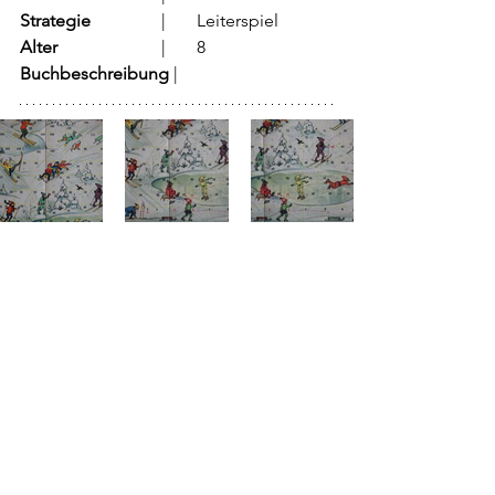
Strategie
		  |	Leiterspiel
Alter
			  |	8
Buchbeschreibung 
|	        