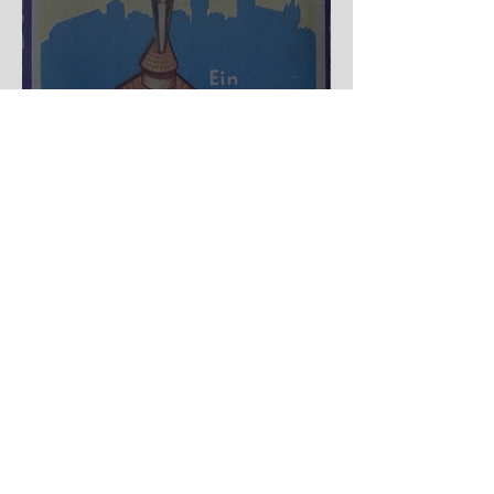
Nürnberger Trichter - HA
DE Spiele