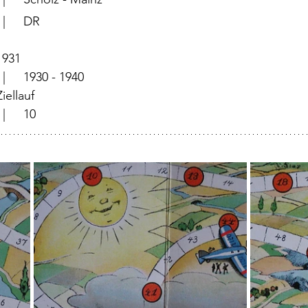
			  |	DR
	  |	1931
		  |	1930 - 1940
	  |	Ziellauf
			  |	10