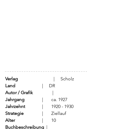
Verlag
			  |     Scholz
Land
			  |     DR 
Autor / Grafik
	           |	
Jahrgang
		  |	ca. 1927
Jahrzehnt
		  |	1920 - 1930
Strategie
		  |	Ziellauf	
Alter
			  |	10
Buchbeschreibung  
|	         