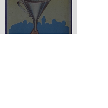
Nürnberger Trichter - HA
DE Spiele