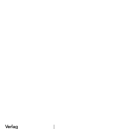
Verlag
			  |	