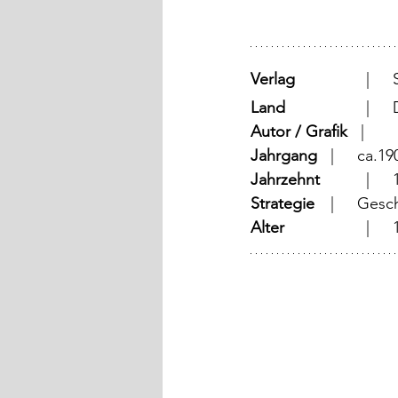
Verlag
Land
		
Autor / Grafik
   |	
Jahrgang
	  |	ca
Jahrzehnt
	
Strategie
	  |	Ge
Alter
		