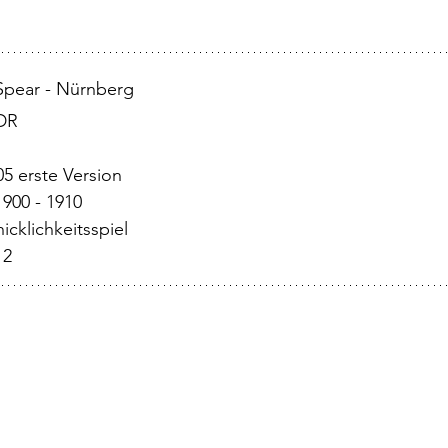
		  |	Spear - Nürnberg 
  |	DR
.1905 erste Version
  |	1900 - 1910
schicklichkeitsspiel
  |	12