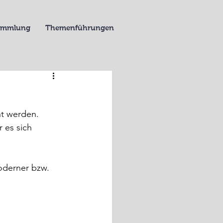
Sammlung
Themenführungen
t werden. 
 es sich 
oderner bzw. 