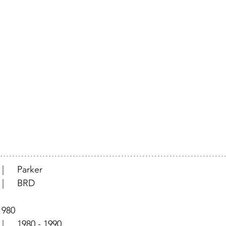
			  |	Parker
			  |	BRD
	  |	1980
		  |	1980 - 1990