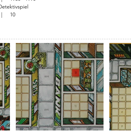
	  |	Detektivspiel
			  |	10