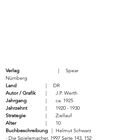
Verlag
			  |     Spear 
Nürnberg
Land
			  |     DR
Autor / Grafik
	  |	J.P. Werth         
Jahrgang
		  |	ca. 1925
Jahrzehnt
		  |	1920 - 1930
Strategie
		  |	Ziellauf
Alter
			  |	10
Buchbeschreibung   
|	Helmut Schwarz 
- Die Spielemacher, 1997 Seite 143, 152