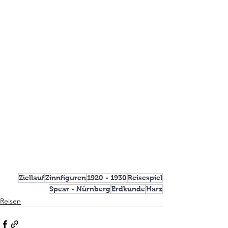
Ziellauf
Zinnfiguren
1920 - 1930
Reisespiel
Spear - Nürnberg
Erdkunde
Harz
Reisen