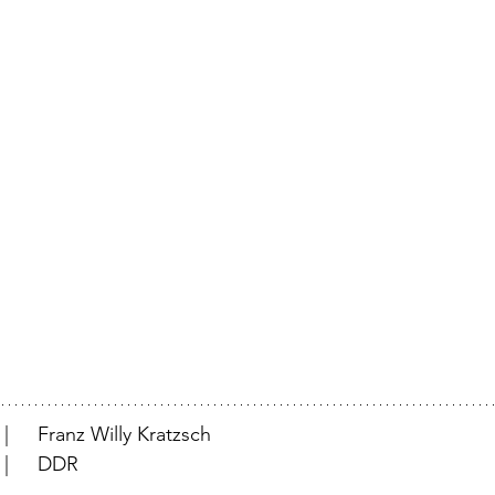
			  |	Franz Willy Kratzsch
			  |	DDR