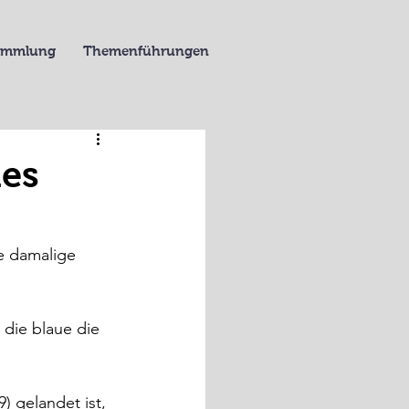
Sammlung
Themenführungen
hes
e damalige 
 die blaue die 
) gelandet ist, 