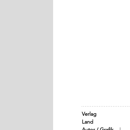
Verlag
Land
Autor / Grafik
	  |	