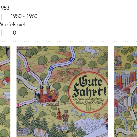
	  |	1953
		  |	1950 - 1960
	  |	Würfelspiel 
			  |	10