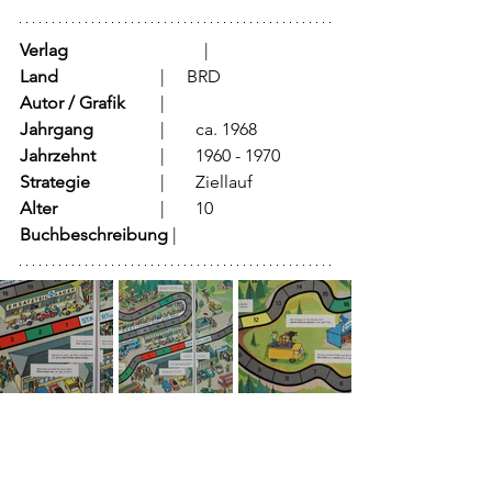
Verlag
			  |	
Land
			  |     BRD
Autor / Grafik
	  |	
Jahrgang
		  |	ca. 1968
Jahrzehnt
		  |	1960 - 1970
Strategie
		  |	Ziellauf	
Alter
			  |	10
Buchbeschreibung 
|	        