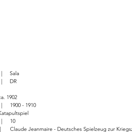
		  |     Sala
		  |     DR
	  |	ca. 1902
		  |	1900 - 1910
	  |	Katapultspiel
			  |	10
e - Deutsches Spielzeug zur Kriegszeit 1915, 1986  