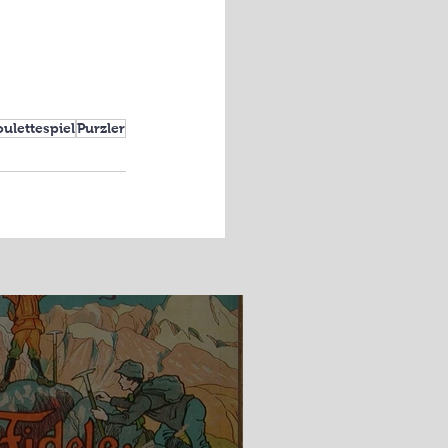
ulettespiel
Purzler