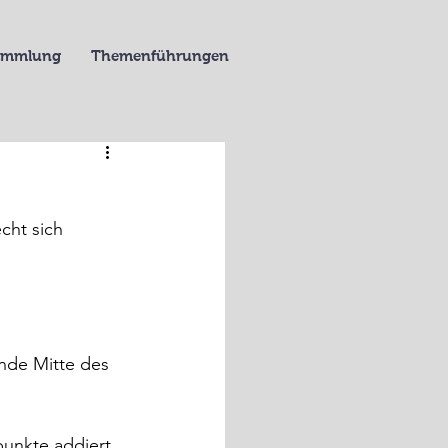
Sammlung
Themenführungen
cht sich 
nde Mitte des 
punkte addiert 