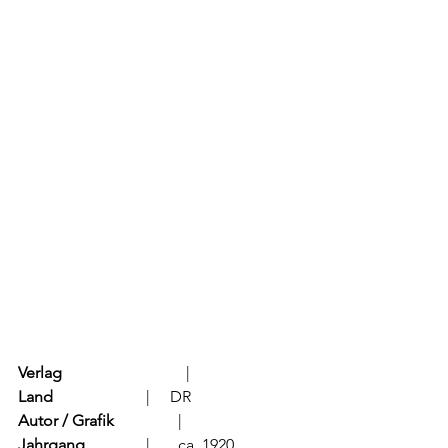
Verlag
			  |     
Land
			  |     DR
Autor / Grafik
	          |	         
Jahrgang
		  |	ca. 1920