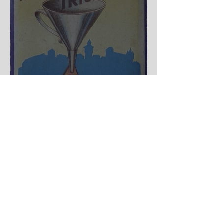
Nürnberger Trichter - HA
DE Spiele