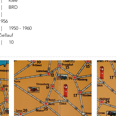
		  |     Klee
		  |     BRD 
	          |	
	  |	1956
		  |	1950 - 1960
		  |	Ziellauf	
			  |	10
|	      