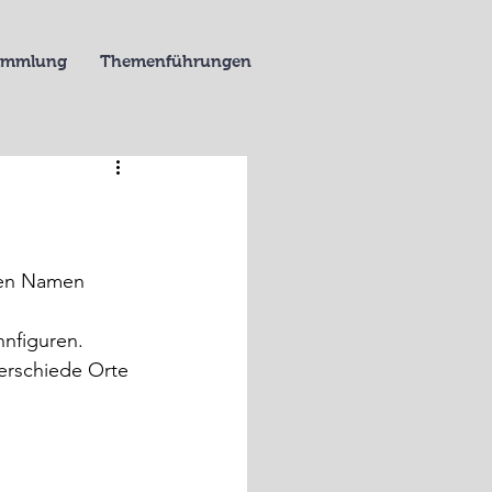
Sammlung
Themenführungen
ren Namen 
nnfiguren.
erschiede Orte 