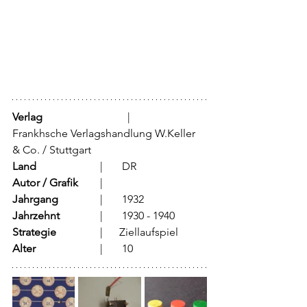
Verlag
			  |	
Frankhsche Verlagshandlung W.Keller 
& Co. / Stuttgart
Land
			  |	DR
Autor / Grafik
	  |	
Jahrgang
		  |	1932
Jahrzehnt
		  |	1930 - 1940
Strategie
		  |      Ziellaufspiel
Alter
			  |	10