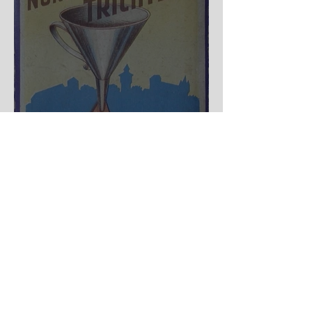
Nürnberger Trichter - HA
DE Spiele