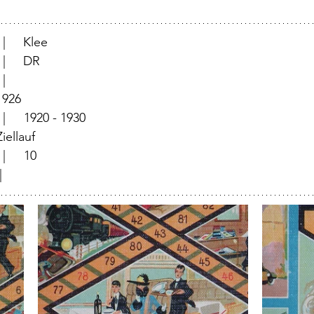
		  |     Klee
		  |     DR 
	          |	
	  |	1926
		  |	1920 - 1930
		  |	Ziellauf	
			  |	10
|	             