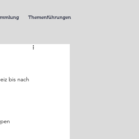
Sammlung
Themenführungen
eiz bis nach 
ypen 