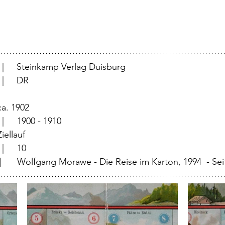
			  |     Steinkamp Verlag Duisburg 
		  |     DR
	  |	ca. 1902
		  |	1900 - 1910
		  |	Ziellauf	
			  |	10
|	Wolfgang Morawe - Die Reise im Karton, 1994  - Seite