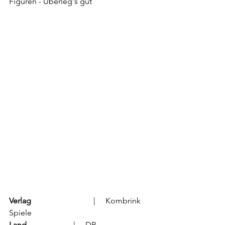
Figuren - Überleg's gut
Verlag
			  |     Kombrink 
Spiele
Land
			  |     DR