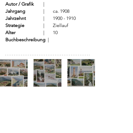
Autor / Grafik
	  |	
Jahrgang
		  |	ca. 1908
Jahrzehnt
		  |	1900 - 1910
Strategie
		  |	Ziellauf	
Alter
			  |	10
Buchbeschreibung  
|	 