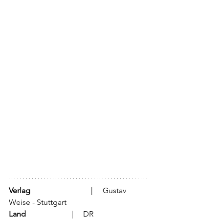
Verlag
			  |     Gustav 
Weise - Stuttgart
Land
			  |     DR 