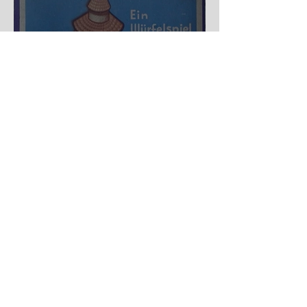
Nürnberger Trichter - HA
DE Spiele
Spekulation