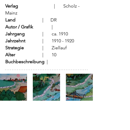
Verlag
			  |	Scholz - 
Mainz
Land
			  |      DR 
Autor / Grafik
	          |	
Jahrgang
		  |	ca. 1910
Jahrzehnt
		  |	1910 - 1920
Strategie
		  |	Ziellauf	
Alter
			  |	10
Buchbeschreibung  
|	