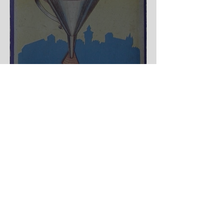
Nürnberger Trichter - HA
DE Spiele