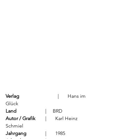
Verlag
			  |	Hans im 
Glück
Land
			  |     BRD
Autor / Grafik
	  |	Karl Heinz 
Schmiel
Jahrgang
		  |	1985