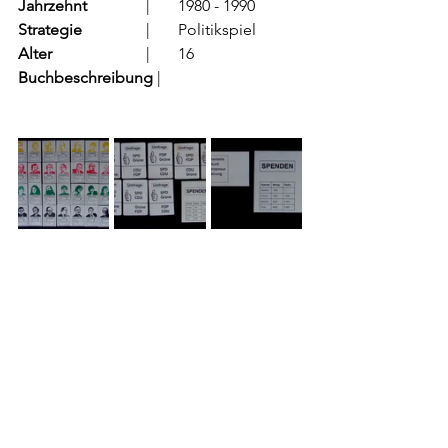
Jahrzehnt
		  |	1980 - 1990
Strategie
		  |	Politikspiel
Alter
			  |	16
Buchbeschreibung 
|	