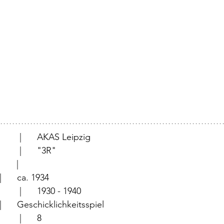
		                 |	AKAS Leipzig
		                 |	"3R"
                  |	
	                 |	ca. 1934
	                 |	1930 - 1940
	                 |	Geschicklichkeitsspiel
		                 |	8