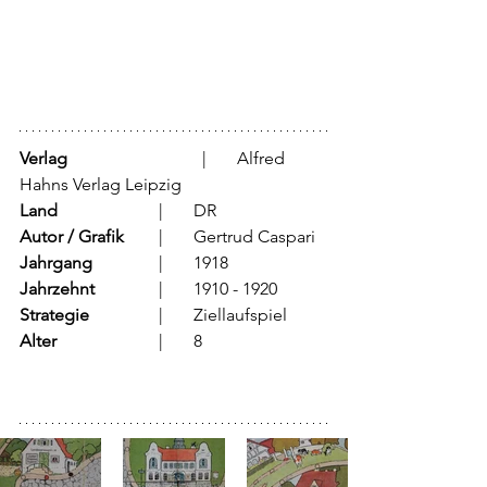
Verlag
			  |	Alfred 
Hahns Verlag Leipzig
Land
			  |	DR
Autor / Grafik
	  |	Gertrud Caspari 
Jahrgang
		  |	1918
Jahrzehnt
		  |	1910 - 1920
Strategie
		  |	Ziellaufspiel
Alter
			  |	8