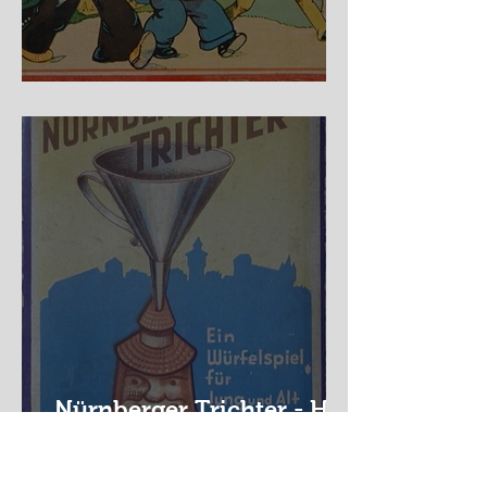
Auf der Wanderschaft
Nürnberger Trichter - HA
DE Spiele