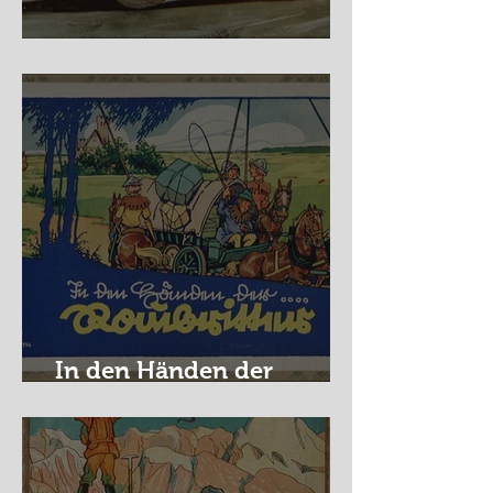
Nürburg Ring - Schmidt
In den Händen der
Raubritter