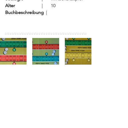
Alter
			  |	10
Buchbeschreibung
  |	