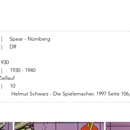
			  |     Spear - Nürnberg
		  |     DR 
	  |	1930
		  |	1930 - 1940
		  |	Ziellauf	
			  |	10
  |	 Helmut Schwarz - Die Spielemacher, 1997 Seite 106,