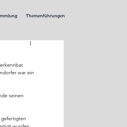
Sammlung
Themenführungen
verkennbar.
ndorfer war ein 
nde seinen 
gefertigten 
ertigt wurden.