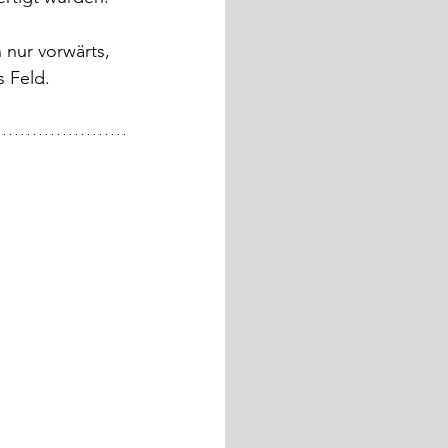
 nur vorwärts, 
s Feld.