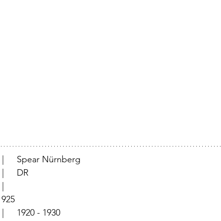
			  |	Spear Nürnberg
			  |	DR
	          |	
	  |	1925
		  |	1920 - 1930