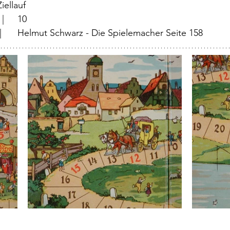
		  |	Ziellauf	
			  |	10
   |	Helmut Schwarz - Die Spielemacher Seite 158