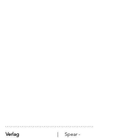
Verlag
			  |     Spear - 