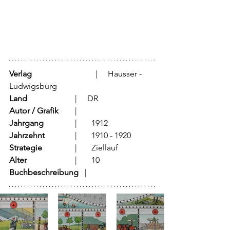
Verlag
			  |     Hausser - 
Ludwigsburg
Land
			  |     DR 
Autor / Grafik
	  |	
Jahrgang
		  |	1912
Jahrzehnt
		  |	1910 - 1920
Strategie
		  |	Ziellauf	
Alter
			  |	10
Buchbeschreibung   
|	           