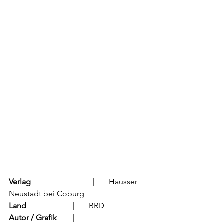
Verlag
			  |	Hausser 
Neustadt bei Coburg
Land
			  |	BRD
Autor / Grafik
	  |	