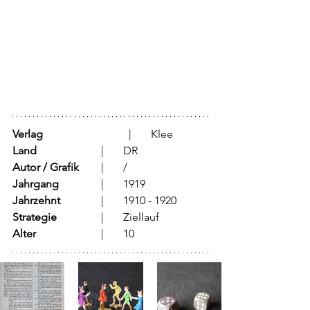
Verlag
			  |	Klee
Land
			  |	DR
Autor / Grafik
	  |	/		
Jahrgang
		  |	1919
Jahrzehnt
		  |	1910 - 1920
Strategie
		  |	Ziellauf	
Alter
			  |	10