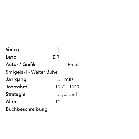
Verlag
			  |     
Land
			  |     DR
Autor / Grafik
	          |	Ernst 
Smigelski - Walter Buhe         
Jahrgang
		  |	ca. 1930
Jahrzehnt
		  |	1930 - 1940
Strategie
		  |	Legespiel
Alter
			  |	10
Buchbeschreibung   
|	