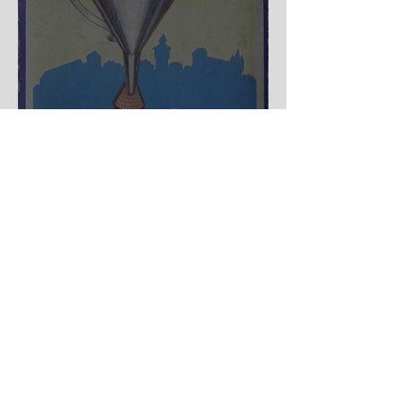
Nürnberger Trichter - HA
DE Spiele