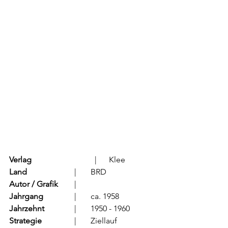
Verlag
			  |      Klee
Land
			  |	BRD
Autor / Grafik
	  |	
Jahrgang
		  |	ca. 1958
Jahrzehnt
		  |	1950 - 1960
Strategie
		  |	Ziellauf	