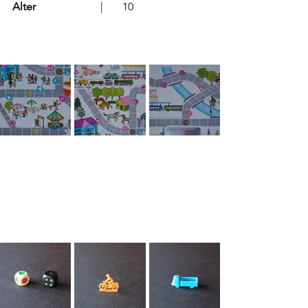
Alter
			  |	10