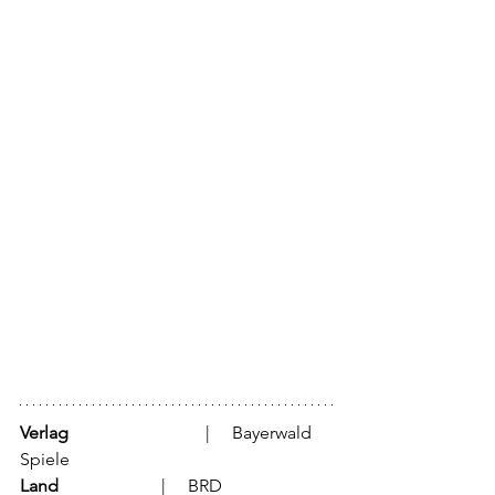
Verlag
			  |     Bayerwald 
Spiele
Land
			  |     BRD 