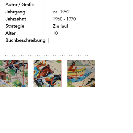
Autor / Grafik
	  |	
Jahrgang
		  |	ca. 1962
Jahrzehnt
		  |	1960 - 1970
Strategie
		  |	Ziellauf
Alter
			  |	10
Buchbeschreibung  
|	