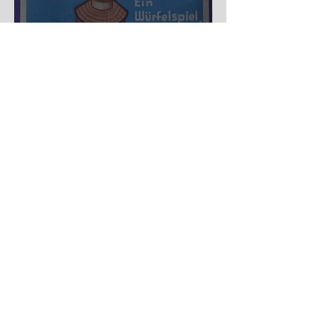
Nürnberger Trichter - HA
DE Spiele
Spekulation
KONTAKT