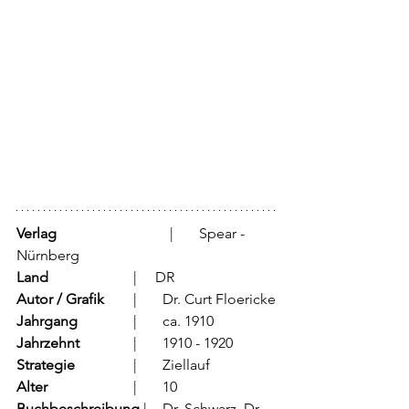
Verlag
			  |	Spear - 
Nürnberg
Land
			  |     DR 
Autor / Grafik
	  |	Dr. Curt Floericke
Jahrgang
		  |	ca. 1910
Jahrzehnt
		  |	1910 - 1920
Strategie
		  |	Ziellauf	
Alter
			  |	10
Buchbeschreibung 
|	Dr. Schwarz, Dr 