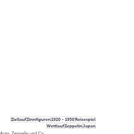
Ziellauf
Zinnfiguren
1920 - 1930
Reisespiel
Wettlauf
Zeppelin
Japan
Auto, Zeppelin und Co