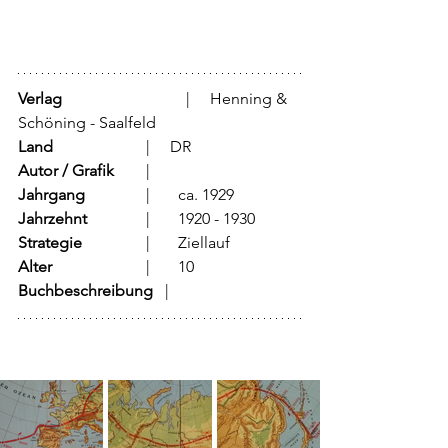
Verlag
			  |     Henning & 
Schöning - Saalfeld
Land
			  |     DR 
Autor / Grafik
	  |	
Jahrgang
		  |	ca. 1929
Jahrzehnt
		  |	1920 - 1930
Strategie
		  |	Ziellauf	
Alter
			  |	10
Buchbeschreibung   
|	             