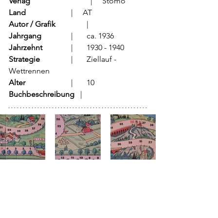
Verlag
			  |     Stomo
Land
			  |     AT
Autor / Grafik
	          |	
Jahrgang
		  |	ca. 1936
Jahrzehnt
		  |	1930 - 1940
Strategie
		  |	Ziellauf - 
Wettrennen	
Alter
			  |	10
Buchbeschreibung   
|	            