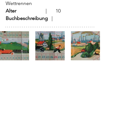
Wettrennen	
Alter
			  |	10
Buchbeschreibung   
|	            