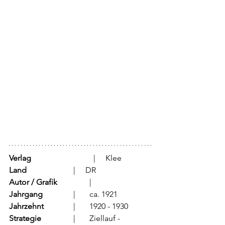
Verlag
			  |     Klee
Land
			  |     DR 
Autor / Grafik
	          |	
Jahrgang
		  |	ca. 1921
Jahrzehnt
		  |	1920 - 1930
Strategie
		  |	Ziellauf - 