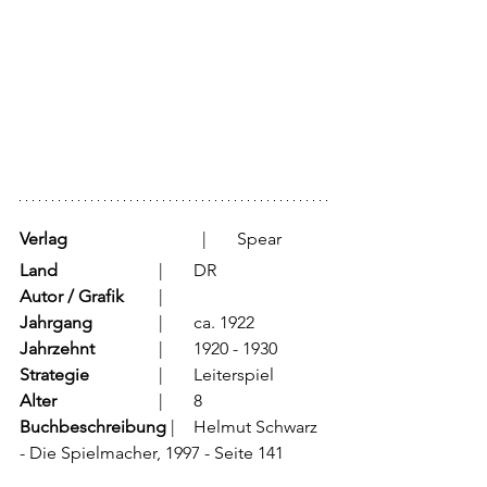
Verlag
			  |	Spear
Land
			  |	DR
Autor / Grafik
	  |	
Jahrgang
		  |	ca. 1922
Jahrzehnt
		  |	1920 - 1930
Strategie
		  |	Leiterspiel
Alter
			  |	8
Buchbeschreibung
 |	Helmut Schwarz 
- Die Spielmacher, 1997 - Seite 141