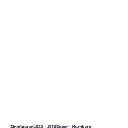
Zinnfiguren
1920 - 1930
Spear - Nürnberg