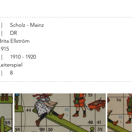
			  |	Scholz - Mainz
			  |	DR
  |	Brita Ellström
	  |	1915
		  |	1910 - 1920
	  |	Leiterspiel
			  |	8