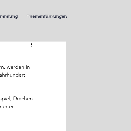
Sammlung
Themenführungen
m, werden in 
ahrhundert 
spiel, Drachen 
runter 